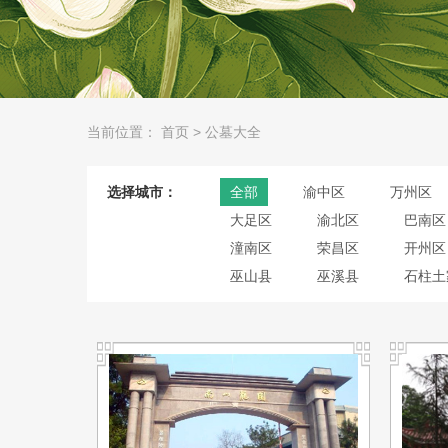
当前位置：
首页
>
公墓大全
选择城市：
全部
渝中区
万州区
大足区
渝北区
巴南区
潼南区
荣昌区
开州区
巫山县
巫溪县
石柱土