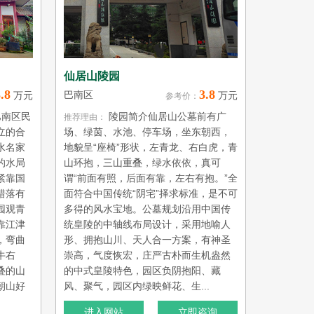
仙居山陵园
.8
3.8
巴南区
万元
万元
参考价：
巴南区民
陵园简介仙居山公墓前有广
推荐理由：
立的合
场、绿茵、水池、停车场，坐东朝西，
水名家
地貌呈“座椅”形状，左青龙、右白虎，青
的水局
山环抱，三山重叠，绿水依依，真可
紧靠国
谓“前面有照，后面有靠，左右有抱。”全
错落有
面符合中国传统“阴宅”择求标准，是不可
园观青
多得的风水宝地。公墓规划沿用中国传
靠江津
统皇陵的中轴线布局设计，采用地喻人
，弯曲
形、拥抱山川、天人合一方案，有神圣
牛右
崇高，气度恢宏，庄严古朴而生机盎然
叠的山
的中式皇陵特色，园区负阴抱阳、藏
朝山好
风、聚气，园区内绿映鲜花、生...
进入网站
立即咨询