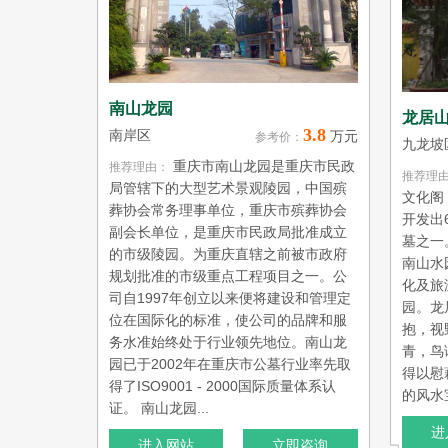
南山龙园
龙居
3.8
南岸区
万元
参考价：
九龙坡
重庆市南山龙园是重庆市民政
推荐理由：
推荐理
局管辖下的大型艺术景观陵园，中国殡
文化阁
葬协会常务理事单位，重庆市殡葬协会
开发出
副会长单位，是重庆市民政局批准成立
墓之一
的市级陵园。为重庆直辖之前被市政府
南山水
规划批准的市级重点工程项目之一。公
化及旅
司自1997年创立以来便将建设和管理定
园。龙
位在国际化的标准，使公司的品牌和服
抱，视
务水准始终处于行业领先地位。南山龙
青，鸟
园已于2002年在重庆市公墓行业率先取
得以慰
得了ISO9001 - 2000国际质量体系认
的风水宝地
证。 南山龙园...
进
进入网站
立即咨询