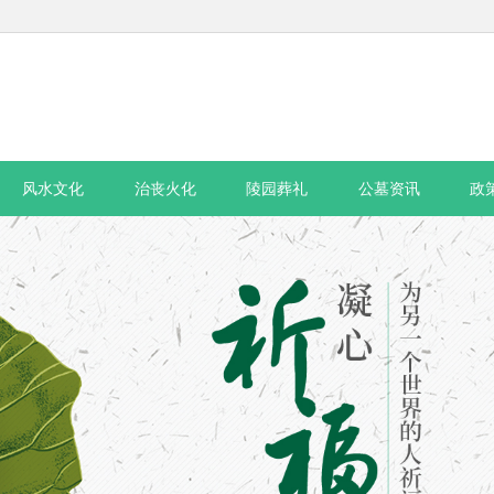
风水文化
治丧火化
陵园葬礼
公墓资讯
政