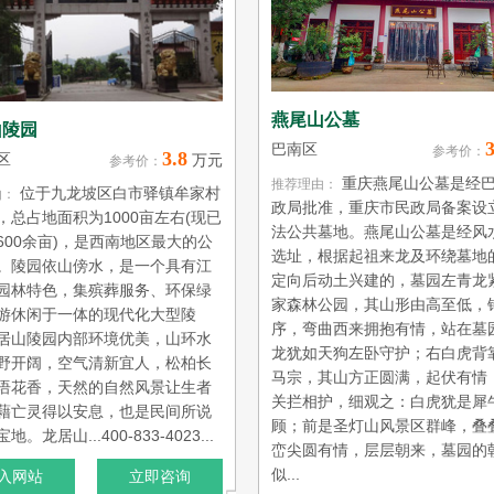
燕尾山公墓
山陵园
3
巴南区
参考价：
3.8
区
万元
参考价：
重庆燕尾山公墓是经
推荐理由：
位于九龙坡区白市驿镇牟家村
由：
政局批准，重庆市民政局备案设
，总占地面积为1000亩左右(现已
法公共墓地。燕尾山公墓是经风
600余亩)，是西南地区最大的公
选址，根据起祖来龙及环绕墓地
。陵园依山傍水，是一个具有江
定向后动土兴建的，墓园左青龙
园林特色，集殡葬服务、环保绿
家森林公园，其山形由高至低，
游休闲于一体的现代化大型陵
序，弯曲西来拥抱有情，站在墓
居山陵园内部环境优美，山环水
龙犹如天狗左卧守护；右白虎背
野开阔，空气清新宜人，松柏长
马宗，其山方正圆满，起伏有情
语花香，天然的自然风景让生者
关拦相护，细观之：白虎犹是犀
藉亡灵得以安息，也是民间所说
顾；前是圣灯山风景区群峰，叠
。龙居山...400-833-4023...
峦尖圆有情，层层朝来，墓园的
似...
入网站
立即咨询