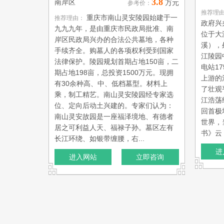
3.8
南岸区
万元
参考价：
推荐理
重庆市南山灵安陵园始建于一
推荐理由：
政府兴
九九九年，是由重庆市民政局批准、南
位于大
岸区民政局兴办的合法公共墓地，各种
溪），
手续齐全。购墓人的各项权利受到国家
江陵园
法律保护。陵园规划首期占地150亩，二
电站1
期占地198亩，总投资1500万元。现拥
上游的
有30余种高、中、低档墓型。材料上
了壮观
乘，制工精艺。南山灵安陵园经专家选
江浩荡
位、定向后动土兴建的。专家们认为：
回首极
南山灵安故园是一座福泽境地、有德者
世界，
居之可利益人天、福禄子孙。墓区左有
书》云：
长江环绕、如银带缠腰，右...
进
进入网站
立即咨询