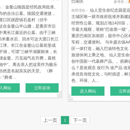
3
巴南区
参考价：
金鳌山陵园是经民政局批准、
由：
仙人堂生命纪念园是
推荐理由：
办的合法公墓。陵园交通便捷，
主城区唯一获市政府批准并新建
渡口区跳蹬镇石盘村（伏牛
经营性公墓。规划占地1420亩
处在金鳌山半山腰，是重庆市沿
市最大规模，堪称“巴渝第一陵” 
中离长江最近的公墓。由于三峡
重庆巴南区东南部，据市中心区4
75米蓄水后、回水可达大渡口长江
车程，交通便利。 与丰盛古镇AA
江津。长江在金鳌山公墓前形成
区一体打造，融入巴渝特色文化
平湖，可谓“三峡平湖聚财来，长
旅游休闲上乘之地。 仙人堂生命
绕金鳌。只见福气在升腾，暮然
创中国新一代墓葬产品。。殡葬
地中”。离去亲人把这里作为极乐
么？是改观念 改行为 改产品 改观
当然是名副其实的天堂。 《葬
承优良传统文化，与时俱进，树
“葬者...
色、环保、人...
入网站
立即咨询
进入网站
立即
上一页
1
下一页