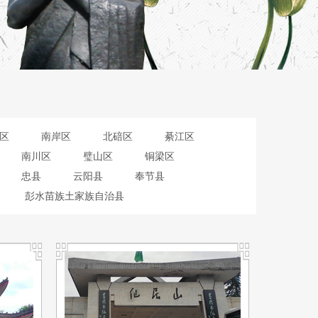
区
南岸区
北碚区
綦江区
南川区
璧山区
铜梁区
忠县
云阳县
奉节县
彭水苗族土家族自治县