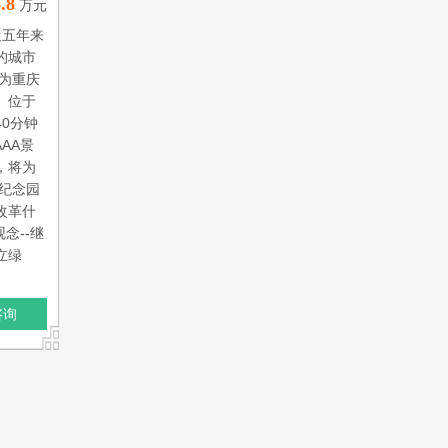
.8
万元
近五年来
的城市
，为重庆
。位于
0分钟
AA景
，将为
纪念园
改革什
念--继
立绿
咨询