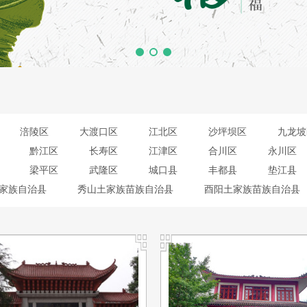
涪陵区
大渡口区
江北区
沙坪坝区
九龙坡
黔江区
长寿区
江津区
合川区
永川区
梁平区
武隆区
城口县
丰都县
垫江县
家族自治县
秀山土家族苗族自治县
酉阳土家族苗族自治县