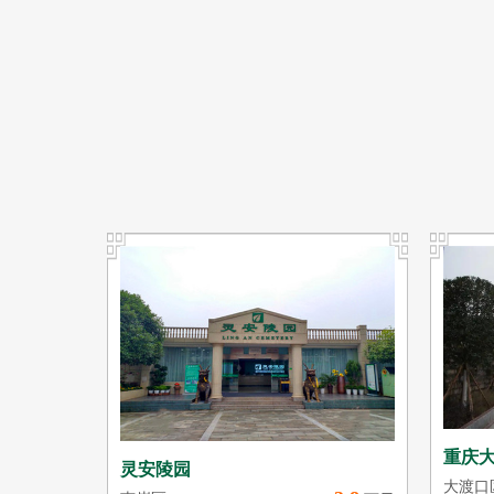
重庆
灵安陵园
大渡口