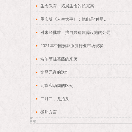
生命教育，拓展生命的长宽高
重庆版《人生大事》：他们是“种星星的人”，还为水手设计“航海葬礼”
对未经批准，擅自兴建殡葬设施的处罚
2021年中国殡葬服务行业市场现状及发展前景分析 未来5市场规模或将突破4000亿元
端午节挂葛藤的来历
文昌元宵的送灯
元宵和汤圆的区别
二月二，龙抬头
徽州方言