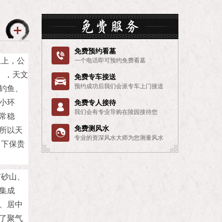
免费预约看墓

爪上，公
一个电话即可预约免费看墓
），天文
免费专车接送

钓鱼、
预约成功后我们会派专车上门接送
小环
免费专人接待

我们会有专业导购在陵园接待您
常稳
所以天
免费测风水

专业的资深风水大师为您测量风水
留下保贵
右砂山、
集成
、居中
了聚气