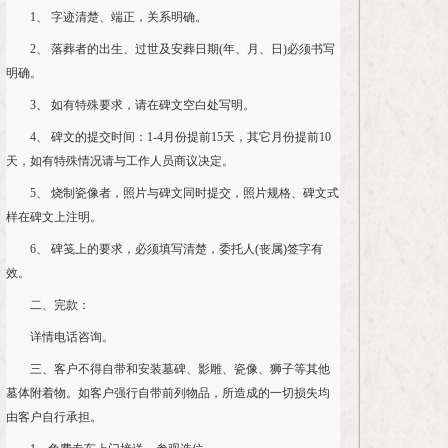
1、 字迹清楚、端正，关系明确。
2、 落葬者的出生、过世及安葬日期(年、月、日)必须书写
明确。
3、 如有特殊要求，请在碑文空白处写明。
4、 碑文的提交时间：1-4月份提前15天，其它月份提前10
天，如有特殊情况请与工作人员商议决定。
5、 烧制瓷像者，照片与碑文同时提交，照片规格、碑文式
样在碑文上注明。
6、 碑笺上的要求，必须填写清楚，委托人(丧属)签字有
效。
二、完款：
详情电话咨询。
三、客户不得自带和安装墓碑、影雕、瓷像、狮子等其他
墓体附着物。如客户强行自带前列物品，所造成的一切损失均
由客户自行承担。