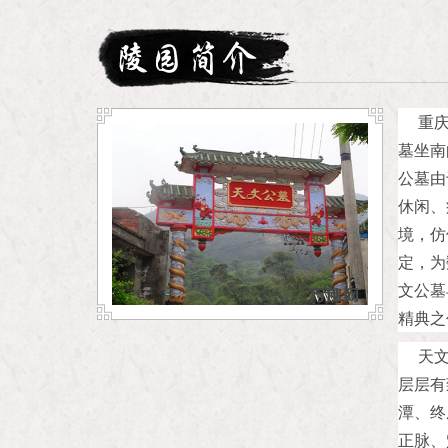
免费服务
重
墓坐南
公墓由
休闲、
境，仿
定，为
文公墓
精典之
天
层层有
潭、终
正脉、