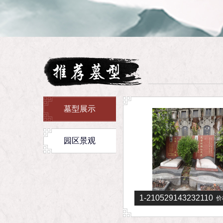
more+
墓型展示
园区景观
1-21052914311N40
1-210529143232110
元
价格：
元
价