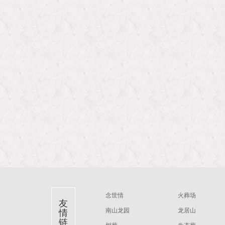
念世情
火葬场
友
南山龙园
龙居山
情
链