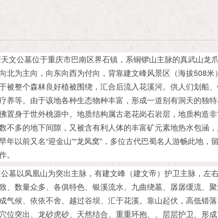
庆天文公墓位于重庆市巴南区界石镇，系铜锣山主脉的真武山龙
向北为主向，向东向西为付向，背靠建文峰风景区（海拔508米
于被整个森林良好植被围绕，汇合后流入花溪河。供人们划船、
疗养等。由于该地各种生态物种丰富，形成一道别有洞天的独特
佛置身于世外桃源中。地质结构属古老花岗石岩层，地质构造非
数不多的地下间隙，又被含有利人体的丰富矿元素地热水包涵，
早年以前又名“迎金山”“龙凤窝”，多位古代巴蜀名人游畅此地，
作。
文公墓以凤凰山为突出主脉，有建文峰（建文帝）护卫主脉，左
致、数量众多、各俱特色、银溪流水、九曲绕墓、孱孱缓流、聚
成气候、依依不舍、越过谷坝、汇于花溪。靠山起伏，高低错落
穴位突出、龙砂虎砂、天然结合、重重环抱、、层层护卫、形成